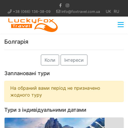
UK
RU
+38 (066) 136-38-09
info@foxtravel.com.ua
Болгарія
Коли
Інтереси
Заплановані тури
На обраний вами період не призначено
жодного туру
Тури з індивідуальними датами