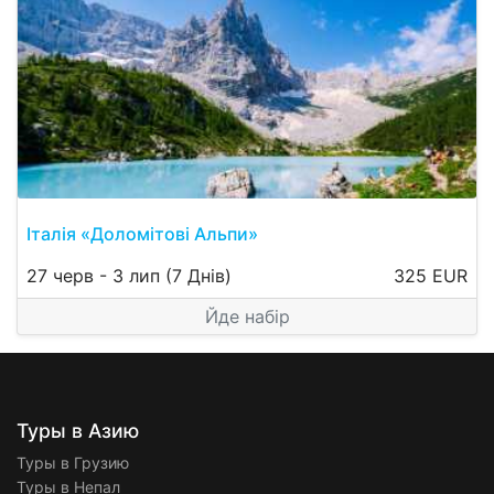
Італія «Доломітові Альпи»
27 черв
-
3 лип
(7 Днів)
325 EUR
Йде набір
Туры в Азию
Туры в Грузию
Туры в Непал