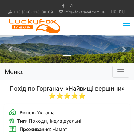
UK
RU
+38 (066) 136-38-09
info@foxtravel.com.ua
Попередній
Нас
Меню:
Похід по Горганам «Найвищі вершини»
⭐⭐⭐⭐⭐
Регіон
: Україна
Тип
: Походи, Індивідуальні
Проживання
: Намет