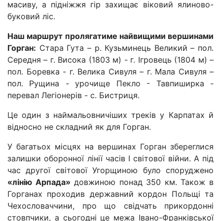
масиву, а підніжжя гір захищає віковий ялиново-
буковий ліс.
Наш маршрут пролягатиме найвищими вершинами
Горган:
Стара Гута – р. Кузьминець Великий – пол.
Середня – г. Висока (1803 м) - г. Ігровець (1804 м) –
пол. Боревка - г. Велика Сивуля – г. Мала Сивуля –
пол. Рущина - урочище Пекло - Тавпиширка -
перевал Легіонерів - с. Бистриця.
Це один з наймальовничіших треків у Карпатах й
відносно не складний як для Горган.
У багатьох місцях на вершинах Горган збереглися
залишки оборонної лінії часів І світової війни. А під
час другої світової Угорщиною було споруджено
«лінію Арпада»
довжиною понад 350 км. Також в
Горганах проходив державний кордон Польщі та
Чехословаччини, про що свідчать прикордонні
стовпчики, а сьогодні це межа Івано-Франківської