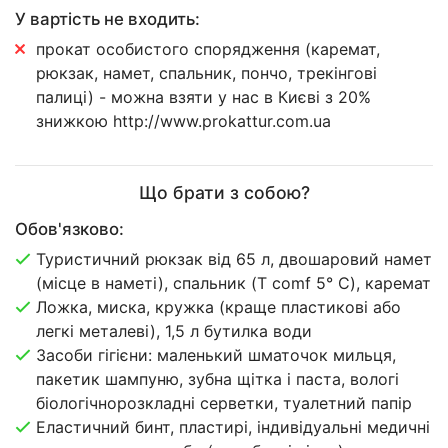
У вартість не входить:
прокат особистого спорядження (каремат,
рюкзак, намет, спальник, пончо, трекінгові
палиці) - можна взяти у нас в Києві з 20%
знижкою http://www.prokattur.com.ua
Що брати з собою?
Обов'язково:
Туристичний рюкзак від 65 л, двошаровий намет
(місце в наметі), спальник (T comf 5° C), каремат
Ложка, миска, кружка (краще пластикові або
легкі металеві), 1,5 л бутилка води
Засоби гігієни: маленький шматочок мильця,
пакетик шампуню, зубна щітка і паста, вологі
біологічнорозкладні серветки, туалетний папір
Еластичний бинт, пластирі, індивідуальні медичні