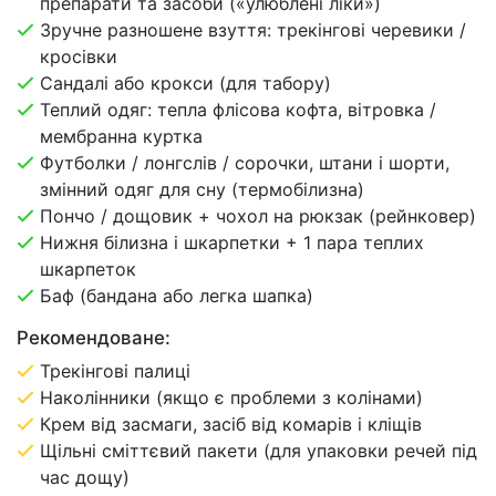
препарати та засоби («улюблені ліки»)
Зручне разношене взуття: трекінгові черевики /
кросівки
Сандалі або крокси (для табору)
Теплий одяг: тепла флісова кофта, вітровка /
мембранна куртка
Футболки / лонгслів / сорочки, штани і шорти,
змінний одяг для сну (термобілизна)
Пончо / дощовик + чохол на рюкзак (рейнковер)
Нижня білизна і шкарпетки + 1 пара теплих
шкарпеток
Баф (бандана або легка шапка)
Рекомендоване:
Трекінгові палиці
Наколінники (якщо є проблеми з колінами)
Крем від засмаги, засіб від комарів і кліщів
Щільні сміттєвий пакети (для упаковки речей під
час дощу)