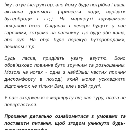
Їжу готує інструктор, але йому буде потрібна і ваша
активна допомога (принести води, нарізати
бутерброди і т.д.). На маршруті харчуємося
похідною їжею. Сніданок і вечеря будуть у нас
гарячими, готуємо на пальнику. Це буде або каша,
або суп. На обід буде перекус бутербродами,
печивом і т.д.
Будь ласка, приділіть увагу взуттю. Воно
обов'язково повинне бути зручним та розношеним.
Мозолі на ногах - одна з найбільш частих причин
дискомфорту в поході, який може ускладнити
відпочинок не тільки Вам, але і всій групі.
У разі сходження з маршруту під час туру, плата не
повертається.
Прохання детально ознайомитися з умовами та
поставити питання, щоб згодом уникнути будь-