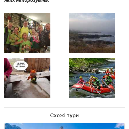
яких непорозумінь.
Схожі тури