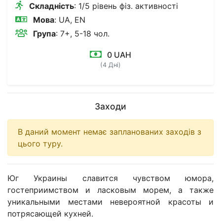
Складність
: 1/5 рівень фіз. активності
Мова
: UA, EN
Група
: 7+, 5-18 чол.
0 UAH
(4 Дні)
Заходи
В даний момент немає запланованих заходів з
цього туру.
Юг Украины славится чувством юмора,
гостеприимством и ласковым морем, а также
уникальными местами невероятной красоты и
потрясающей кухней.