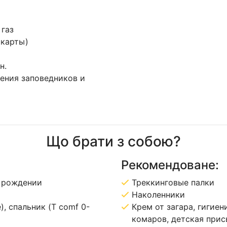
 газ
 карты)
н.
ения заповедников и
Що брати з собою?
Рекомендоване:
о рождении
Треккинговые палки
Наколенники
), спальник (T comf 0-
Крем от загара, гигиен
комаров, детская прис