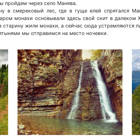
ы пройдем через село Манява.
ну в смерековый лес, где в гуще елей спрятался Ма
ром монахи основывали здесь свой скит в далеком XI
в старину жили монахи, а сейчас сюда устремляются п
ятынями мы отправимся на место ночевки.