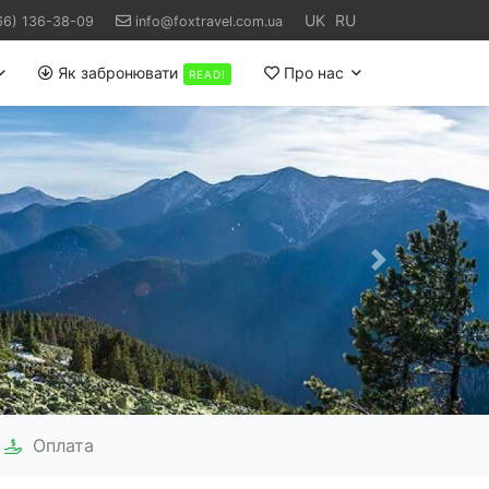
UK
RU
66) 136-38-09
info@foxtravel.com.ua
Як забронювати
Про нас
READ!
Наступний
Оплата