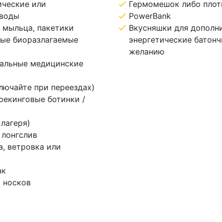
ические или
Гермомешок либо плот
 воды
PowerBank
 мыльца, пакетики
Вкусняшки для дополни
ные биоразлагаемые
энергетические батончик
желанию
уальные медицинские
ючайте при переездах)
рекинговые ботинки /
 лагеря)
 лонгслив
а, ветровка или
ак
х носков