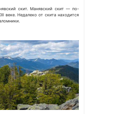
нявский скит. Манявский скит — по-
II веке. Недалеко от скита находится
аломники.