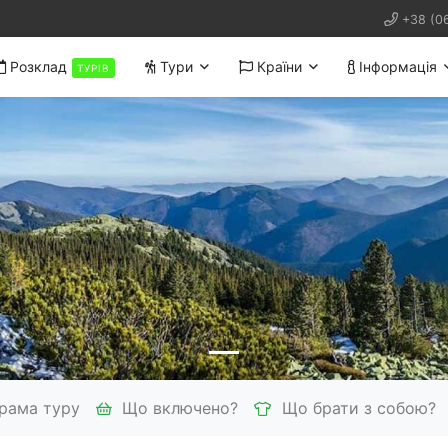
+38 (0
Розклад
Тури
Країни
Інформація
ТУРІВ
рама туру
Що включено?
Що брати з собою?