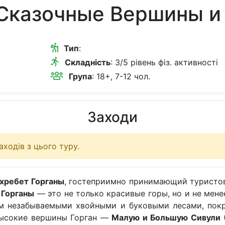
«Сказочные Вершины и
Тип
:
Складність
: 3/5 рівень фіз. активності
Група
: 18+, 7-12 чол.
Заходи
ходів з цього туру.
хребет Горганы
, гостеприимно принимающий туристов
.
Горганы
— это не только красивые горы, но и не мен
м незабываемыми хвойными и буковыми лесами, пок
высокие вершины Горган —
Малую и Большую Сивули
(