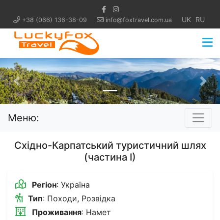
UK
RU
+38 (066) 136-38-09
info@foxtravel.com.ua
Попередній
Нас
Меню:
Східно-Карпатський туристичний шлях
(частина І)
Регіон
: Україна
Тип
: Походи, Розвідка
Проживання
: Намет