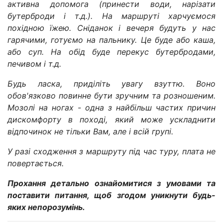
активна допомога (принести води, нарізати
бутерброди і т.д.). На маршруті харчуємося
похідною їжею. Сніданок і вечеря будуть у нас
гарячими, готуємо на пальнику. Це буде або каша,
або суп. На обід буде перекус бутербродами,
печивом і т.д.
Будь ласка, приділіть увагу взуттю. Воно
обов'язково повинне бути зручним та розношеним.
Мозолі на ногах - одна з найбільш частих причин
дискомфорту в поході, який може ускладнити
відпочинок не тільки Вам, але і всій групі.
У разі сходження з маршруту під час туру, плата не
повертається.
Прохання детально ознайомитися з умовами та
поставити питання, щоб згодом уникнути будь-
яких непорозумінь.