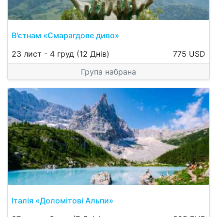
В'єтнам «Смарагдове диво»
23 лист
-
4 груд
(12 Днів)
775 USD
Група набрана
Італія «Доломітові Альпи»