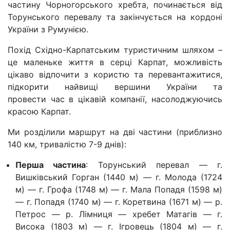
частину Чорногорського хребта, починається від
Торунського перевалу та закінчується на кордоні
України з Румунією.
Похід Східно-Карпатським туристичним шляхом –
це маленьке життя в серці Карпат, можливість
цікаво відпочити з користю та перевантажитися,
підкорити найвищі вершини України та
провести час в цікавій компанії, насолоджуючись
красою Карпат.
Ми розділили маршрут на дві частини (приблизно
140 км, тривалістю 7-9 днів):
Перша частина
: Торунський перевал — г.
Вишківський Горган (1440 м) — г. Молода (1724
м) — г. Грофа (1748 м) — г. Мала Попадя (1598 м)
— г. Попадя (1740 м) — г. Коретвина (1671 м) — р.
Петрос — р. Лімниця — хребет Матагів — г.
Висока (1803 м) — г. Ігровець (1804 м) — г.