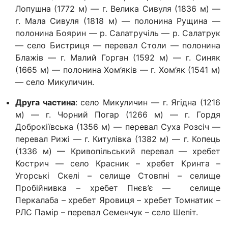
Лопушна (1772 м) — г. Велика Сивуля (1836 м) —
г. Мала Сивуля (1818 м) — полонина Рущина —
полонина Боярин — р. Салатручіль — р. Салатрук
— село Бистриця — перевал Столи — полонина
Блажів — г. Малий Горган (1592 м) — г. Синяк
(1665 м) — полонина Хом’яків — г. Хом’як (1541 м)
— село Микуличин.
Друга частина
: село Микуличин — г. Ягідна (1216
м) — г. Чорний Погар (1266 м) — г. Гордя
Доброкіївська (1356 м) — перевал Суха Розсіч —
перевал Рижі — г. Китулівка (1382 м) — г. Копець
(1336 м) — Кривопільський перевал — хребет
Кострич — село Красник – хребет Кринта –
Угорські Скелі – селище Стовпні – селище
Пробійнивка – хребет Пнєв’є — селище
Перкалаба – хребет Яровиця – хребет Томнатик –
РЛС Памір – перевал Семенчук – село Шепіт.