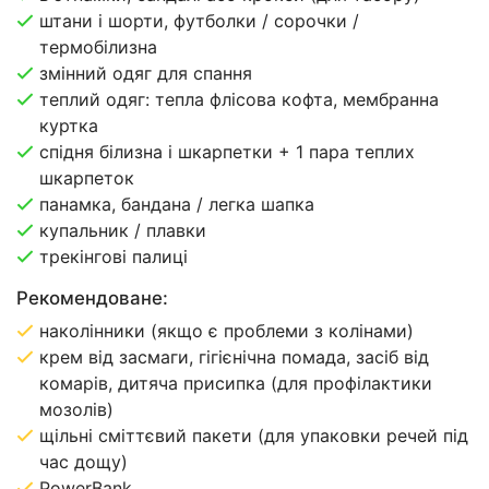
штани і шорти, футболки / сорочки /
термобілизна
змінний одяг для спання
теплий одяг: тепла флісова кофта, мембранна
куртка
спідня білизна і шкарпетки + 1 пара теплих
шкарпеток
панамка, бандана / легка шапка
купальник / плавки
трекінгові палиці
Рекомендоване:
наколінники (якщо є проблеми з колінами)
крем від засмаги, гігієнічна помада, засіб від
комарів, дитяча присипка (для профілактики
мозолів)
щільні сміттєвий пакети (для упаковки речей під
час дощу)
PowerBank