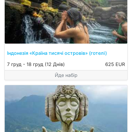
Індонезія «Країна тисячі островів» (готелі)
7 груд
-
18 груд
(12 Днів)
625 EUR
Йде набір