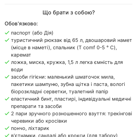
Що брати з собою?
Обов'язково:
паспорт (або Дія)
туристичний рюкзак від 65 л, двошаровий намет
(місце в наметі), спальник (T comf 0-5 ° C),
каремат
ложка, миска, кружка, 1,5 л легка ємність для
води
засоби гігієни: маленький шматочок мила,
пакетики шампуню, зубна щітка і паста, вологі
біорозкладні серветки, туалетний папір
еластичний бинт, пластирі, індивідуальні медичні
препарати та засоби
2 пари зручного розношенного взуття: трекінгові
черевики або кросівки
пончо, ліхтарик
в'єтнамки, сандалі або крокси (для табору)