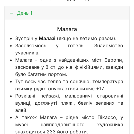
День 1
Малага
Зустріч у
Малазі
(якщо не летимо разом).
Заселяємось у готель. Знайомство
учасників.
Малага - одне з найдавніших міст Європи,
засноване у 8 ст. до н.е. фінікійцями, завжди
було багатим портом.
Тут весь час тепло та сонячно, температура
взимку рідко опускається нижче +17.
Розкішні пейзажі, мальовничі старовинні
вулиці, доглянуті пляжі, безліч зелених та
алей.
А також Малага – рідне місто Пікассо, у
музеї найплодовитішого художника
знаходиться 233 його роботи.