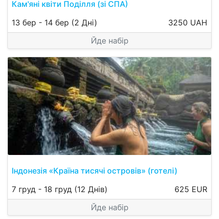
Кам'яні квіти Поділля (зі СПА)
13 бер
-
14 бер
(2 Дні)
3250 UAH
Йде набір
Індонезія «Країна тисячі островів» (готелі)
7 груд
-
18 груд
(12 Днів)
625 EUR
Йде набір