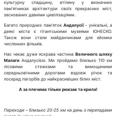
культурну спадщину, втілену у визначних
пам'ятниках архітектури своїх прекрасних міст,
заснованих давніми цивілізаціями.
Багато природних пам'яток
Андалусії
- унікальні, а
деякі міста є гігантськими музеями ЮНЕСКО.
Також вони стали майданчиками для зйомки
численних фільмів.
Нас чекає дуже яскрава частина
Величного шляху
Малаги
Андалусією. Ми пройдемо близько 110 км
лісовими стежками та вимощеними
середньовічними дорогами вздовж річок та
посеред пагорбів до найкрасивіших білих міст.
А за плечима тільки рюкзак та крила!
Переходи – близько 20-25 км на день з перепадами