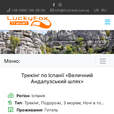
UK
RU
+38 (066) 136-38-09
info@foxtravel.com.ua
Попередній
Нас
Меню:
Трекінг по Іспанії «Величний
Андалузський шлях»
Регіон
: Іспанія
Тип
: Трекінг, Подорожі, З морем, Ночі в готелях, З дітьми
Проживання
: Готель