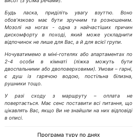
висот (з усіма речами).
Будь ласка, приділіть увагу взуттю. Воно
обов'язково має бути зручним та розношеним.
Мозолі на ногах - одна з найчастіших причин
дискомфорту в поході, який може ускладнити
відпочинок не лише для Вас, а й для всієї групи.
Ночуватимемо в міні-готелях або апартаментах по
2-4 особи в кімнаті (ліжка можуть бути
двоспальними або двоповерховими). Умови – гарні,
є душ із гарячою водою, постільна білизна,
рушники тощо.
У разі сходу з маршруту – оплата не
повертається.
Має сенс поставити всі питання, що
цікавлять Вас, якщо Ви не знайшли на них відповіді
в описі.
Програма туру по днях