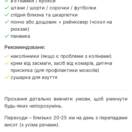
в'єтнамки / крокси
штани / шорти / сорочки / футболки
спідня білизна та шкарпетки
пончо або дощовик + рейнковер (чохол на
рюкзак)
панамка
Рекомендоване:
наколінники (якщо є проблеми з колінами)
крем від засмаги, засіб від комарів, дитяча
присипка (для профілактики мозолів)
сушарка для взуття
Прохання детально вивчити умови, щоб уникнути
будь-яких непорозумінь.
Переходи – близько 20-25 км на день з перепадами
висот (з усіма речами).