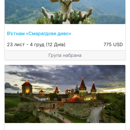
В'єтнам «Смарагдове диво»
23 лист
-
4 груд
(12 Днів)
775 USD
Група набрана