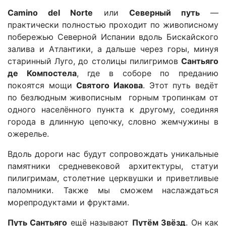
Camino del Norte
или
Северный путь
—
практически полностью проходит по живописному
побережью Северной Испании вдоль Бискайского
залива и Атлантики, а дальше через горы, минуя
старинный Луго, до столицы пилигримов
Сантьяго
де Компостела
, где в соборе по преданию
покоятся мощи
Святого Иакова
. Этот путь ведёт
по безлюдным живописным горным тропинкам от
одного населённого пункта к другому, соединяя
города в длинную цепочку, словно жемчужины в
ожерелье.
Вдоль дороги нас будут сопровождать уникальные
памятники средневековой архитектуры, статуи
пилигримам, столетние церквушки и приветливые
паломники. Также мы сможем
наслаждаться
морепродуктами и фруктами.
Путь Сантьяго
ещё называют
Путём Звёзд
. Он как