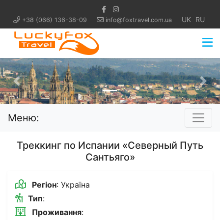
UK
RU
+38 (066) 136-38-09
info@foxtravel.com.ua
Попередній
Нас
Меню:
Треккинг по Испании «Северный Путь
Сантьяго»
Регіон
: Україна
Тип
:
Проживання
: