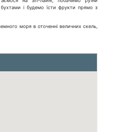
аємося на зіп-лайні, побачимо руїни
 бухтами і будемо їсти фрукти прямо з
емного моря в оточенні величних скель,