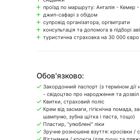
проїзд по маршруту: Анталія - Кемер - 
джип-сафарі з обідом
супровід організатора, оргвитрати
консультація та допомога в підборі ав
туристична страховка на 30 000 євро (
Обов'язково:
Закордонний паспорт (з терміном дії н
- свідоцтво про народження та дозвіл 
Квитки, страховий поліс
Крем від засмаги, гігієнічна помада, з
шампуню, зубна щітка і паста, тощо)
Пластир, "улюблені" ліки
Зручне розношене взуття: кросівки / с
В'єтнамки / крокси (для душу та пляж