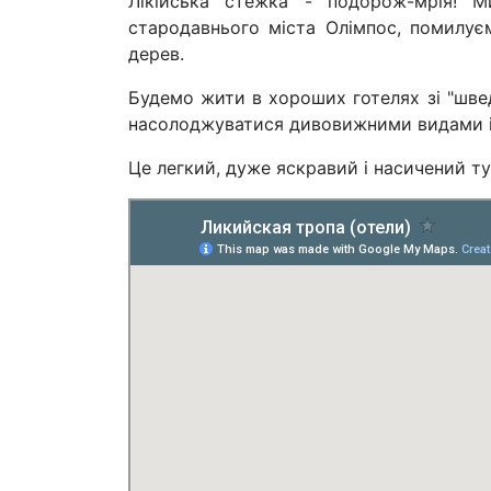
Лікійська стежка - подорож-мрія! М
стародавнього міста Олімпос, помилує
дерев.
Будемо жити в хороших готелях зі "шве
насолоджуватися дивовижними видами і
Це легкий, дуже яскравий і насичений т