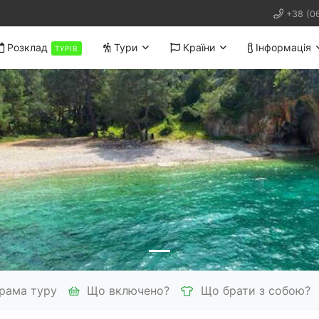
+38 (0
Розклад
Тури
Країни
Інформація
ТУРІВ
рама туру
Що включено?
Що брати з собою?