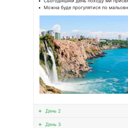
Сьогоднішній день походу ми присвя
Можна буде прогулятися по мальовни
День 2
День 3