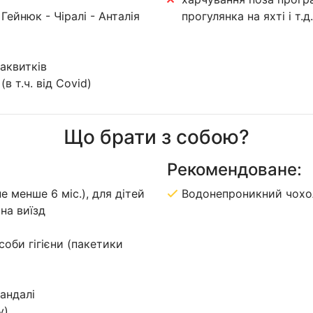
Гейнюк - Чіралі - Анталія
прогулянка на яхті і т.д
іаквитків
в т.ч. від Covid)
Що брати з собою?
Рекомендоване:
е менше 6 міс.), для дітей
Водонепроникний чохо
на виїзд
асоби гігієни (пакетики
андалі
у)