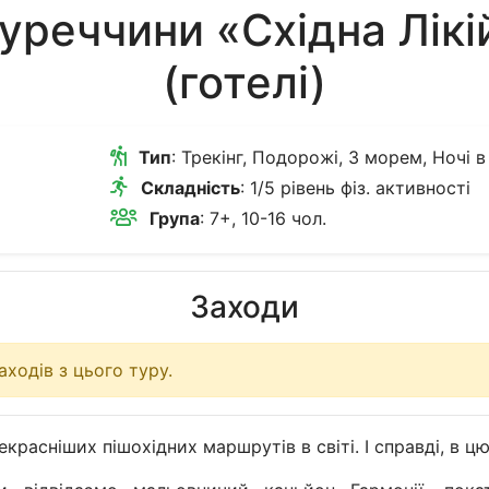
уреччини «Східна Лікі
(готелі)
Тип
: Трекінг, Подорожі, З морем, Ночі в готелях, З дітьми, Корпорат
Складність
: 1/5 рівень фіз. активності
Група
: 7+, 10-16 чол.
Заходи
ходів з цього туру.
красніших пішохідних маршрутів в світі. І справді, в 