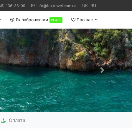
UK
RU
66) 136-38-09
info@foxtravel.com.ua
Як забронювати
Про нас
READ!
Наступний
Оплата