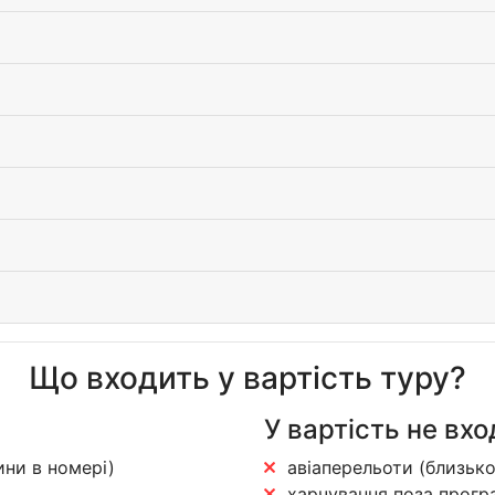
Що входить у вартість туру?
У вартість не вхо
ини в номері)
авіаперельоти (близько
харчування поза програ