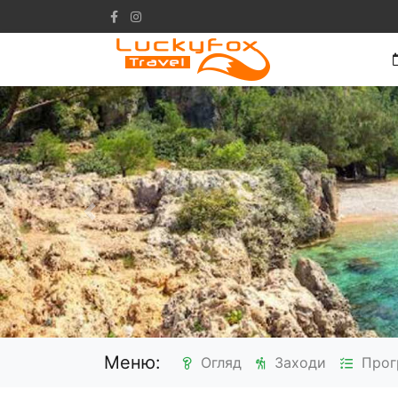
Попередній
Меню:
Огляд
Заходи
Прог