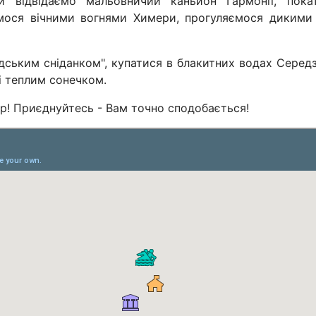
и відвідаємо мальовничий каньйон Гармонії, покат
мося вічними вогнями Химери, прогуляємося дикими
дським сніданком", купатися в блакитних водах Середз
 теплим сонечком.
ур! Приєднуйтесь - Вам точно сподобається!