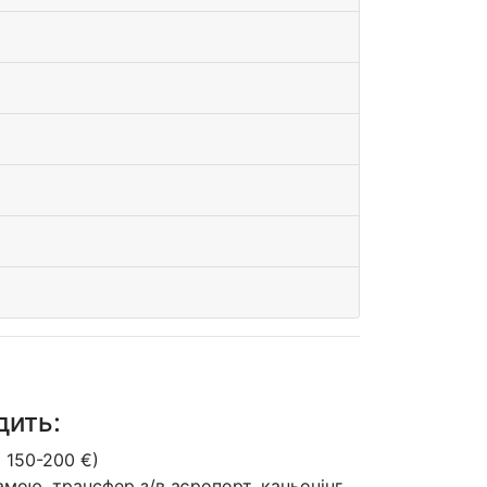
дить:
 150-200 €)
мою, трансфер з/в аєропорт, каньонінг,