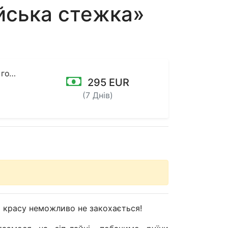
йська стежка»
ивні
295 EUR
(7 Днів)
цю красу неможливо не закохається!