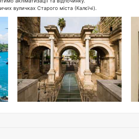
тимо акліматизації та відпочинку.
чих вуличках Старого міста (Калєїчі).