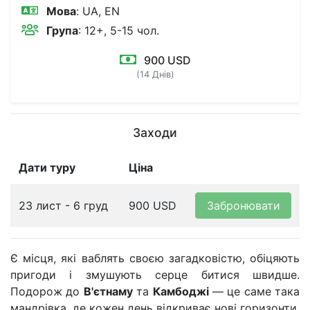
Мова
: UA, EN
Група
: 12+, 5-15 чол.
900 USD
(14 Днів)
Заходи
Дати туру
Ціна
23 лист
-
6 груд
900
USD
Забронювати
Є місця, які ваблять своєю загадковістю, обіцяють
пригоди і змушують серце битися швидше.
Подорож до
В'єтнаму
та
Камбоджі
— це саме така
мандрівка, де кожен день відкриває нові горизонти,