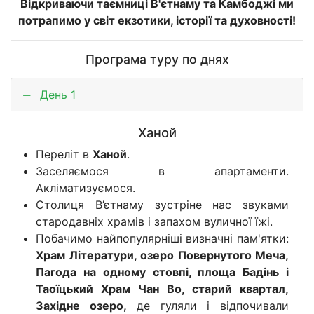
Відкриваючи таємниці В'єтнаму та Камбоджі ми
потрапимо у світ екзотики, історії та духовності!
Програма туру по днях
День 1
Ханой
Переліт в
Ханой
.
Заселяємося в апартаменти.
Акліматизуємося.
Столиця В’єтнаму зустріне
н
ас звуками
стародавніх храмів і запахом вуличної їжі.
Побачимо
найпопулярніші визначні пам'ятки:
Храм Літератури, озеро Повернутого Меча,
Пагода на одному стовпі, площа Бадінь і
Таоїцький Храм Чан Во, старий квартал,
Західне озеро,
де гуляли і відпочивали