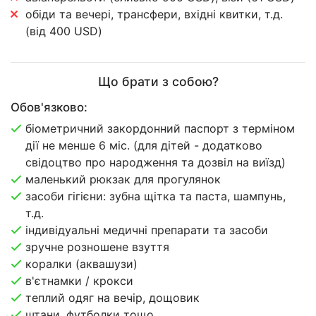
обіди та вечері, трансфери, вхідні квитки, т.д.
(від 400 USD)
Що брати з собою?
Обов'язково:
біометричний закордонний паспорт з терміном
дії не менше 6 міс. (для дітей - додатково
свідоцтво про народження та дозвіл на виїзд)
маленький рюкзак для прогулянок
засоби гігієни: зубна щітка та паста, шампунь,
т.д.
індивідуальні медичні препарати та засоби
зручне розношене взуття
коралки (аквашузи)
в'єтнамки / крокси
теплий одяг на вечір, дощовик
штани, футболки тощо