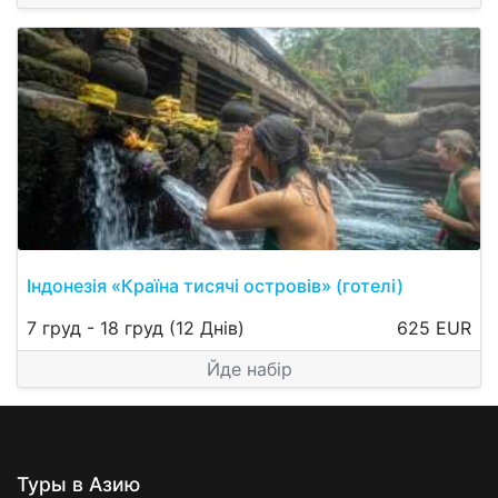
Індонезія «Країна тисячі островів» (готелі)
7 груд
-
18 груд
(12 Днів)
625 EUR
Йде набір
Туры в Азию