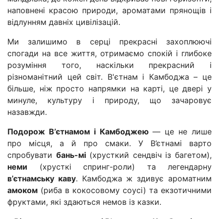
наповнені красою природи, ароматами прянощів і
відлунням давніх цивілізацій.
Ми залишимо в серці прекрасні захоплюючі
спогади на все життя, отримаємо спокій і глибоке
розуміння того, наскільки прекрасний і
різноманітний цей світ. В'єтнам і Камбоджа – це
більше, ніж просто напрямки на карті, це двері у
минуле, культуру і природу, що зачаровує
назавжди.
Подорож В’єтнамом і Камбоджею
— це не лише
про місця, а й про смаки. У В’єтнамі варто
спробувати
бань-мі
(хрусткий сендвіч із багетом),
неми
(хрусткі спринг-роли) та легендарну
в’єтнамську каву
. Камбоджа ж здивує ароматним
амоком
(риба в кокосовому соусі) та екзотичними
фруктами, які здаються немов із казки.