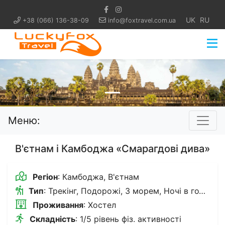
UK
RU
+38 (066) 136-38-09
info@foxtravel.com.ua
Попередній
Нас
Меню:
В'єтнам і Камбоджа «Смарагдові дива»
Регіон
: Камбоджа, В'єтнам
Тип
: Трекінг, Подорожі, З морем, Ночі в готелях, Розвідка
Проживання
: Хостел
Складність
: 1/5 рівень фіз. активності