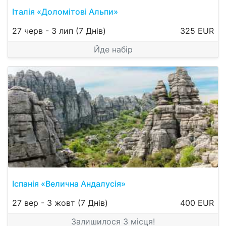
Італія «Доломітові Альпи»
27 черв
-
3 лип
(7 Днів)
325 EUR
Йде набір
Іспанія «Велична Андалусія»
27 вер
-
3 жовт
(7 Днів)
400 EUR
Залишилося 3 місця!