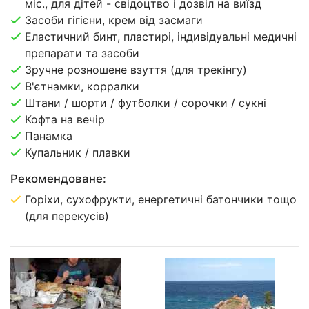
міс., для дітей - свідоцтво і дозвіл на виїзд
Засоби гігієни, крем від засмаги
Еластичний бинт, пластирі, індивідуальні медичні
препарати та засоби
Зручне розношене взуття (для трекінгу)
В'єтнамки, корралки
Штани / шорти / футболки / сорочки / сукні
Кофта на вечір
Панамка
Купальник / плавки
Рекомендоване:
Горіхи, сухофрукти, енергетичні батончики тощо
(для перекусів)