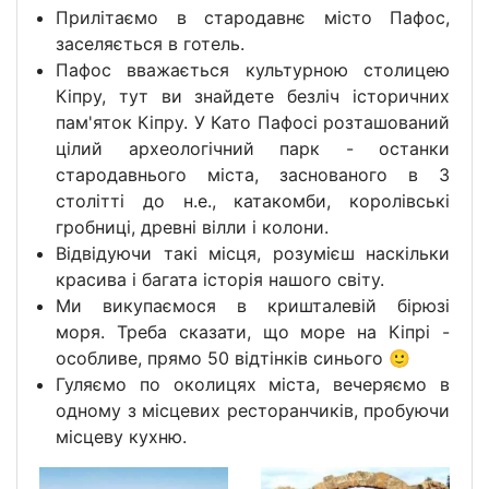
Прилітаємо в стародавнє місто Пафос,
заселяється в готель.
Пафос вважається культурною столицею
Кіпру, тут ви знайдете безліч історичних
пам'яток Кіпру. У Като Пафосі розташований
цілий археологічний парк - останки
стародавнього міста, заснованого в 3
столітті до н.е., катакомби, королівські
гробниці, древні вілли і колони.
Відвідуючи такі місця, розумієш наскільки
красива і багата історія нашого світу.
Ми викупаємося в кришталевій бірюзі
моря. Треба сказати, що море на Кіпрі -
особливе, прямо 50 відтінків синього 🙂
Гуляємо по околицях міста, вечеряємо в
одному з місцевих ресторанчиків, пробуючи
місцеву кухню.