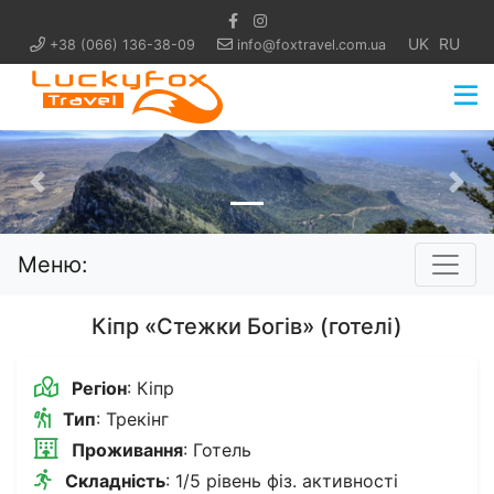
UK
RU
+38 (066) 136-38-09
info@foxtravel.com.ua
Попередній
Нас
Меню:
Кіпр «Стежки Богів» (готелі)
Регіон
: Кіпр
Тип
: Трекінг
Проживання
: Готель
Складність
: 1/5 рівень фіз. активності