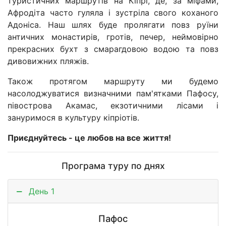
туристичних маршрутів на Кіпрі, де, за міфами,
Афродіта часто гуляла і зустріла свого коханого
Адоніса. Наш шлях буде пролягати повз руїни
античних монастирів, гротів, печер, неймовірно
прекрасних бухт з смарагдовою водою та повз
дивовижних пляжів.
Також протягом маршруту ми будемо
насолоджуватися визначними пам'ятками Пафосу,
півострова Акамас, екзотичними лісами і
зануримося в культуру кіпріотів.
Приєднуйтесь - це любов на все життя!
Програма туру по днях
День 1
Пафос