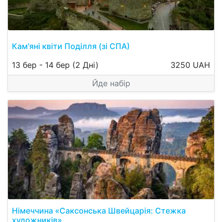
Кам'яні квіти Поділля (зі СПА)
13 бер
-
14 бер
(2 Дні)
3250 UAH
Йде набір
Німеччина «Саксонська Швейцарія: Стежка
художників»