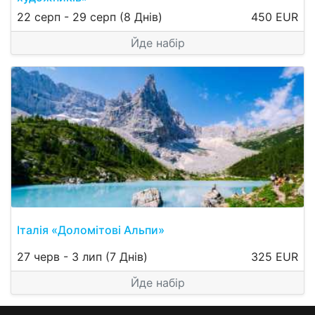
22 серп
-
29 серп
(8 Днів)
450 EUR
Йде набір
Італія «Доломітові Альпи»
27 черв
-
3 лип
(7 Днів)
325 EUR
Йде набір