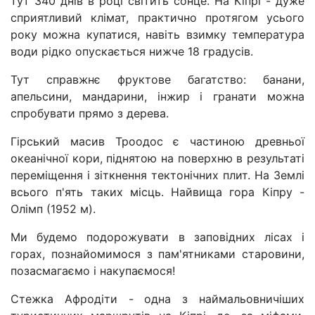
тут 340 днів в році світить сонце. На Кіпрі - дуже
сприятливий клімат, практично протягом усього
року можна купатися, навіть взимку температура
води рідко опускається нижче 18 градусів.
Тут справжнє фруктове багатство: банани,
апельсини, мандарини, інжир і гранати можна
спробувати прямо з дерева.
Гірський масив Троодос є частиною древньої
океанічної кори, піднятою на поверхню в результаті
переміщення і зіткнення тектонічних плит. На Землі
всього п'ять таких місць. Найвища гора Кіпру -
Олімп (1952 м).
Ми будемо подорожувати в заповідних лісах і
горах, познайомимося з пам'ятниками старовини,
позасмагаємо і накупаємося!
Стежка Афродіти - одна з наймальовничіших